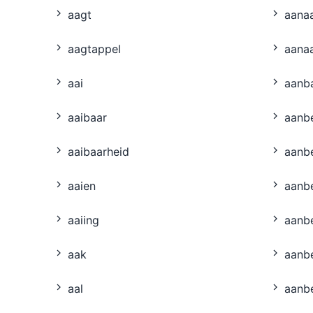
aagt
aana
aagtappel
aana
aai
aanb
aaibaar
aanb
aaibaarheid
aanb
aaien
aanb
aaiing
aanb
aak
aanb
aal
aanb