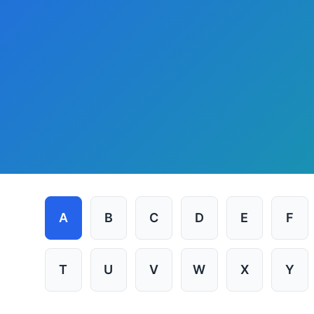
A
B
C
D
E
F
T
U
V
W
X
Y