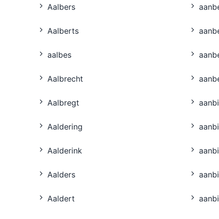
Aalbers
aanbe
Aalberts
aanb
aalbes
aanb
Aalbrecht
aanb
Aalbregt
aanb
Aaldering
aanb
Aalderink
aanb
Aalders
aanbi
Aaldert
aanb