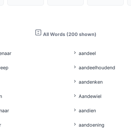
All Words (200 shown)
enaar
aandeel
reep
aandeelhoudend
aandenken
n
Aandewiel
naar
aandien
r
aandoening