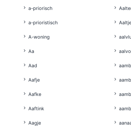
a-priorisch
Aalte
a-prioristisch
Aaltj
A-woning
aalvl
Aa
aalv
Aad
aamb
Aafje
aamb
Aafke
aamb
Aaftink
aamb
Aagje
aana