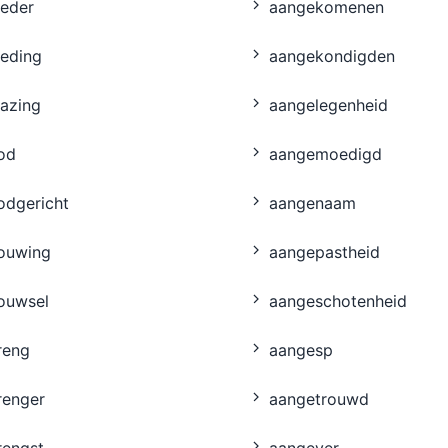
ieder
aangekomenen
ieding
aangekondigden
azing
aangelegenheid
od
aangemoedigd
odgericht
aangenaam
ouwing
aangepastheid
ouwsel
aangeschotenheid
reng
aangesp
renger
aangetrouwd