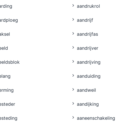
arding
aandrukrol
ardploeg
aandrĳf
aksel
aandrĳfas
eeld
aandrĳver
eeldsblok
aandrĳving
elang
aanduiding
erming
aandweil
esteder
aandĳking
esteding
aaneenschakeling