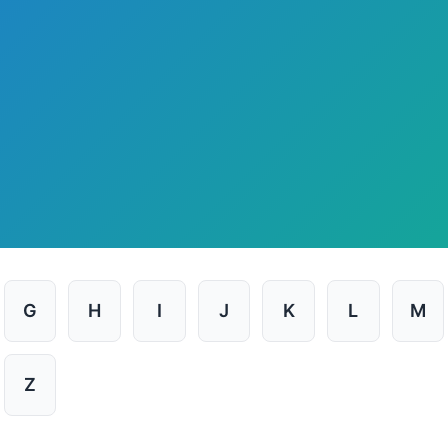
G
H
I
J
K
L
M
Z