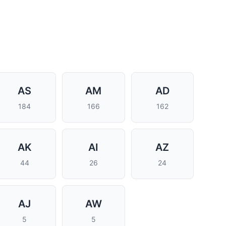
AS
AM
AD
184
166
162
AK
AI
AZ
44
26
24
AJ
AW
5
5