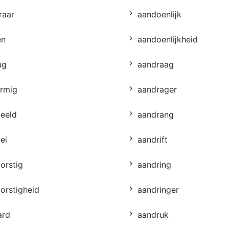
raar
aandoenlĳk
en
aandoenlĳkheid
ug
aandraag
ormig
aandrager
eeld
aandrang
ei
aandrift
orstig
aandring
orstigheid
aandringer
ard
aandruk