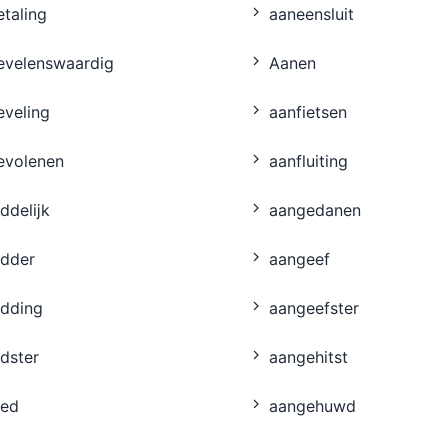
taling
aaneensluit
evelenswaardig
Aanen
eveling
aanfietsen
evolenen
aanfluiting
iddelĳk
aangedanen
idder
aangeef
idding
aangeefster
dster
aangehitst
ied
aangehuwd