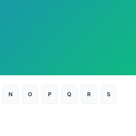
N
O
P
Q
R
S