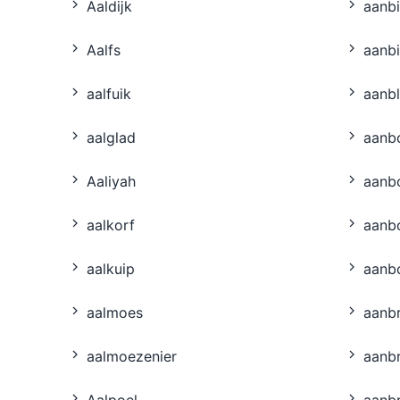
Aaldĳk
aanb
Aalfs
aanb
aalfuik
aanbl
aalglad
aanb
Aaliyah
aanb
aalkorf
aanb
aalkuip
aanb
aalmoes
aanb
aalmoezenier
aanb