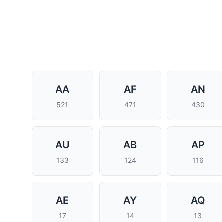
AA
AF
AN
521
471
430
AU
AB
AP
133
124
116
AE
AY
AQ
17
14
13