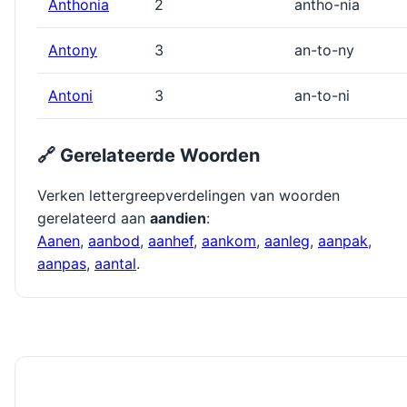
Anthonia
2
antho-nia
Antony
3
an-to-ny
Antoni
3
an-to-ni
🔗 Gerelateerde Woorden
Verken lettergreepverdelingen van woorden
gerelateerd aan
aandien
:
Aanen
,
aanbod
,
aanhef
,
aankom
,
aanleg
,
aanpak
,
aanpas
,
aantal
.