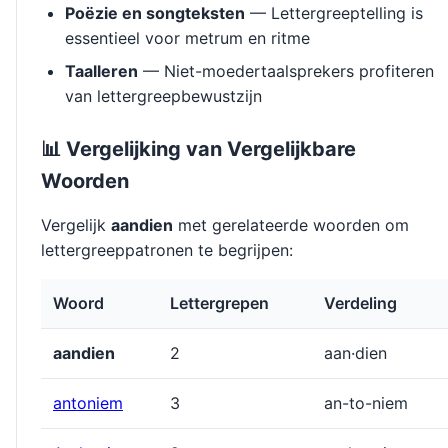
Poëzie en songteksten
— Lettergreeptelling is
essentieel voor metrum en ritme
Taalleren
— Niet-moedertaalsprekers profiteren
van lettergreepbewustzijn
📊 Vergelijking van Vergelijkbare
Woorden
Vergelijk
aandien
met gerelateerde woorden om
lettergreeppatronen te begrijpen:
Woord
Lettergrepen
Verdeling
aandien
2
aan·dien
antoniem
3
an-to-niem