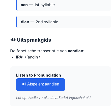
aan
— 1st syllable
dien
— 2nd syllable
🔊 Uitspraakgids
De fonetische transcriptie van
aandien
:
IPA:
/ ˈandin /
Listen to Pronunciation
🔊 Afspelen: aandien
Let op: Audio vereist JavaScript ingeschakeld