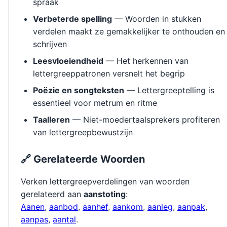
spraak
Verbeterde spelling
— Woorden in stukken
verdelen maakt ze gemakkelijker te onthouden en
schrijven
Leesvloeiendheid
— Het herkennen van
lettergreeppatronen versnelt het begrip
Poëzie en songteksten
— Lettergreeptelling is
essentieel voor metrum en ritme
Taalleren
— Niet-moedertaalsprekers profiteren
van lettergreepbewustzijn
🔗 Gerelateerde Woorden
Verken lettergreepverdelingen van woorden
gerelateerd aan
aanstoting
:
Aanen
,
aanbod
,
aanhef
,
aankom
,
aanleg
,
aanpak
,
aanpas
,
aantal
.