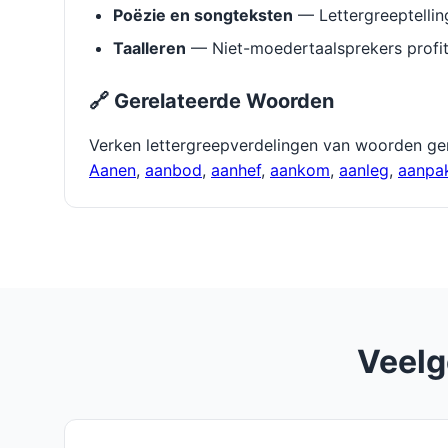
Poëzie en songteksten
— Lettergreeptellin
Taalleren
— Niet-moedertaalsprekers profit
🔗 Gerelateerde Woorden
Verken lettergreepverdelingen van woorden ge
Aanen
,
aanbod
,
aanhef
,
aankom
,
aanleg
,
aanpa
Veelg