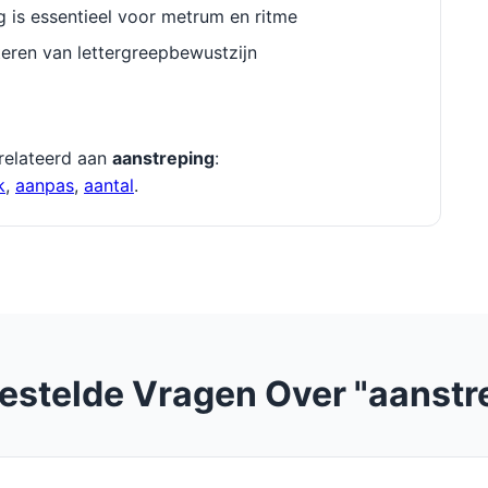
g is essentieel voor metrum en ritme
eren van lettergreepbewustzijn
relateerd aan
aanstreping
:
k
,
aanpas
,
aantal
.
estelde Vragen Over "aanstr