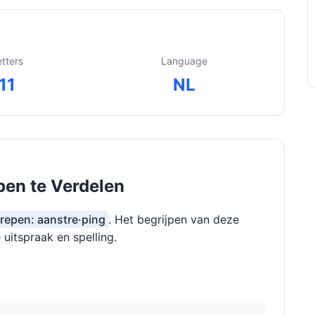
etters
Language
11
NL
pen te Verdelen
grepen: aanstre·ping
. Het begrijpen van deze
 uitspraak en spelling.