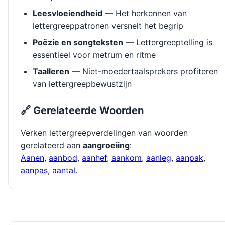
Leesvloeiendheid
— Het herkennen van
lettergreeppatronen versnelt het begrip
Poëzie en songteksten
— Lettergreeptelling is
essentieel voor metrum en ritme
Taalleren
— Niet-moedertaalsprekers profiteren
van lettergreepbewustzijn
🔗 Gerelateerde Woorden
Verken lettergreepverdelingen van woorden
gerelateerd aan
aangroeiing
:
Aanen
,
aanbod
,
aanhef
,
aankom
,
aanleg
,
aanpak
,
aanpas
,
aantal
.