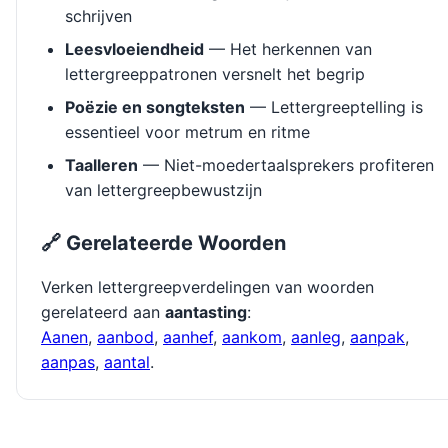
schrijven
Leesvloeiendheid
— Het herkennen van
lettergreeppatronen versnelt het begrip
Poëzie en songteksten
— Lettergreeptelling is
essentieel voor metrum en ritme
Taalleren
— Niet-moedertaalsprekers profiteren
van lettergreepbewustzijn
🔗 Gerelateerde Woorden
Verken lettergreepverdelingen van woorden
gerelateerd aan
aantasting
:
Aanen
,
aanbod
,
aanhef
,
aankom
,
aanleg
,
aanpak
,
aanpas
,
aantal
.