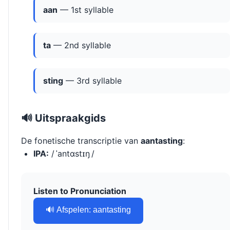
aan
— 1st syllable
ta
— 2nd syllable
sting
— 3rd syllable
🔊 Uitspraakgids
De fonetische transcriptie van
aantasting
:
IPA:
/ ˈantɑstɪŋ /
Listen to Pronunciation
🔊 Afspelen: aantasting