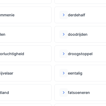
emmenie
derdehalf
len
doodrĳden
orluchtigheid
droogstoppel
ĳvelaar
eentalig
tland
fatsoeneren