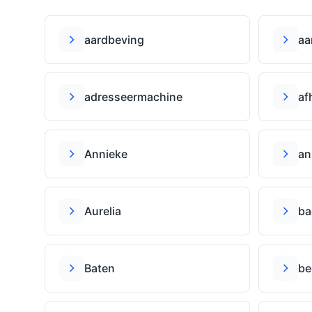
aardbeving
aa
adresseermachine
af
Annieke
an
Aurelia
ba
Baten
be