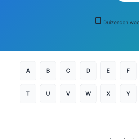
Duizenden wo
A
B
C
D
E
F
T
U
V
W
X
Y