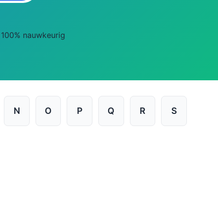
100% nauwkeurig
N
O
P
Q
R
S