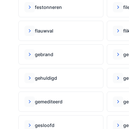
festonneren
fi
flauwval
fli
gebrand
ge
gehuldigd
ge
gemediteerd
ge
gesloofd
ge