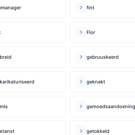
lemanager
fint
k
Flor
breid
gebruuskeerd
karikaturiseerd
geknakt
mis
gemoedsaandoenin
stanst
getokkeld