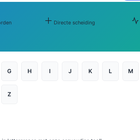
orden
Directe scheiding
G
H
I
J
K
L
M
Z