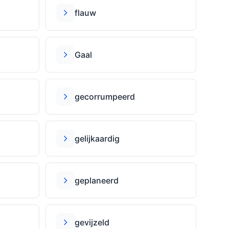
flauw
Gaal
gecorrumpeerd
gelĳkaardig
g
geplaneerd
gevĳzeld