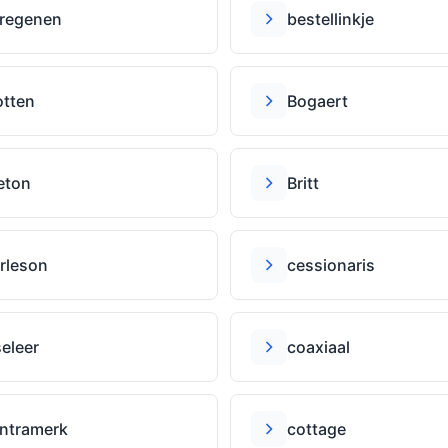
regenen
bestellinkje
otten
Bogaert
eton
Britt
rleson
cessionaris
seleer
coaxiaal
ntramerk
cottage