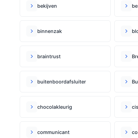
bekĳven
be
binnenzak
bl
braintrust
Br
buitenboordafsluiter
Bu
chocolakleurig
ci
communicant
co