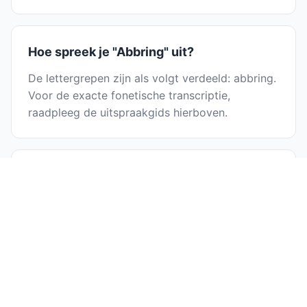
Hoe spreek je "Abbring" uit?
De lettergrepen zijn als volgt verdeeld: abbring.
Voor de exacte fonetische transcriptie,
raadpleeg de uitspraakgids hierboven.
Is "Abbring" gemakkelijk te spellen?
Het verdelen van Abbring in lettergrepen helpt
met spelling: abbring. Door elke lettergreep
afzonderlijk uit te spreken, kun je de letters
gemakkelijker identificeren en
veelvoorkomende spelfouten vermijden.