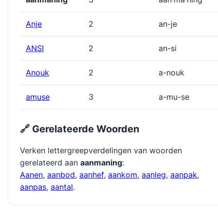
Anje
2
an-je
ANSI
2
an-si
Anouk
2
a-nouk
amuse
3
a-mu-se
🔗 Gerelateerde Woorden
Verken lettergreepverdelingen van woorden
gerelateerd aan
aanmaning
:
Aanen
,
aanbod
,
aanhef
,
aankom
,
aanleg
,
aanpak
,
aanpas
,
aantal
.