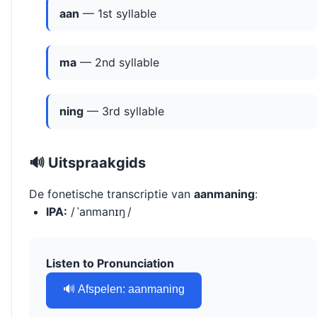
aan
— 1st syllable
ma
— 2nd syllable
ning
— 3rd syllable
🔊 Uitspraakgids
De fonetische transcriptie van
aanmaning
:
IPA:
/ ˈanmanɪŋ /
Listen to Pronunciation
🔊 Afspelen: aanmaning