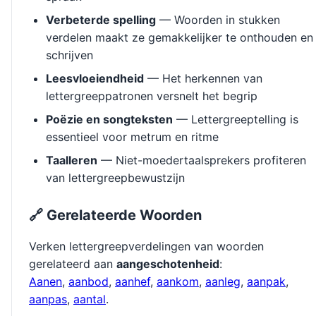
Verbeterde spelling
— Woorden in stukken
verdelen maakt ze gemakkelijker te onthouden en
schrijven
Leesvloeiendheid
— Het herkennen van
lettergreeppatronen versnelt het begrip
Poëzie en songteksten
— Lettergreeptelling is
essentieel voor metrum en ritme
Taalleren
— Niet-moedertaalsprekers profiteren
van lettergreepbewustzijn
🔗 Gerelateerde Woorden
Verken lettergreepverdelingen van woorden
gerelateerd aan
aangeschotenheid
:
Aanen
,
aanbod
,
aanhef
,
aankom
,
aanleg
,
aanpak
,
aanpas
,
aantal
.