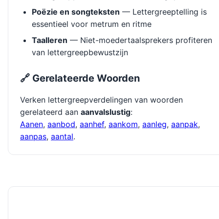
Poëzie en songteksten
— Lettergreeptelling is
essentieel voor metrum en ritme
Taalleren
— Niet-moedertaalsprekers profiteren
van lettergreepbewustzijn
🔗 Gerelateerde Woorden
Verken lettergreepverdelingen van woorden
gerelateerd aan
aanvalslustig
:
Aanen
,
aanbod
,
aanhef
,
aankom
,
aanleg
,
aanpak
,
aanpas
,
aantal
.