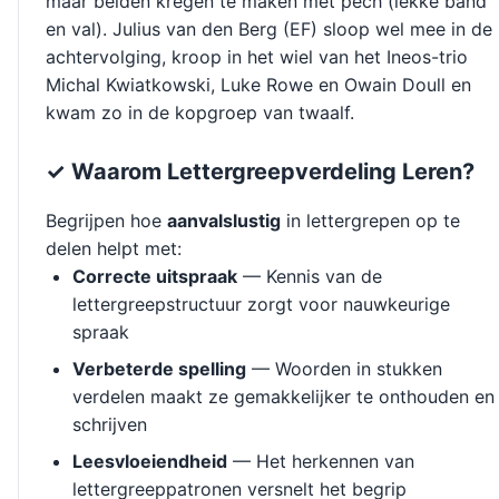
maar beiden kregen te maken met pech (lekke band
en val). Julius van den Berg (EF) sloop wel mee in de
achtervolging, kroop in het wiel van het Ineos-trio
Michal Kwiatkowski, Luke Rowe en Owain Doull en
kwam zo in de kopgroep van twaalf.
✓ Waarom Lettergreepverdeling Leren?
Begrijpen hoe
aanvalslustig
in lettergrepen op te
delen helpt met:
Correcte uitspraak
— Kennis van de
lettergreepstructuur zorgt voor nauwkeurige
spraak
Verbeterde spelling
— Woorden in stukken
verdelen maakt ze gemakkelijker te onthouden en
schrijven
Leesvloeiendheid
— Het herkennen van
lettergreeppatronen versnelt het begrip