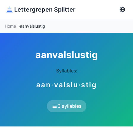
Lettergrepen Splitter
Home
aanvalslustig
aanvalslustig
Syllables:
aan·valslu·stig
3 syllables