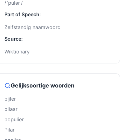
/ ˈpulər /
Part of Speech:
Zelfstandig naamwoord
Source:
Wiktionary
Gelijksoortige woorden
pĳler
pilaar
populier
Pilar