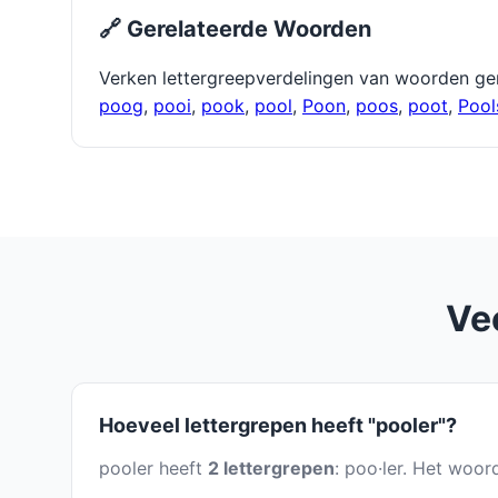
🔗 Gerelateerde Woorden
Verken lettergreepverdelingen van woorden ge
poog
,
pooi
,
pook
,
pool
,
Poon
,
poos
,
poot
,
Pool
Ve
Hoeveel lettergrepen heeft "pooler"?
pooler heeft
2 lettergrepen
: poo·ler. Het woor