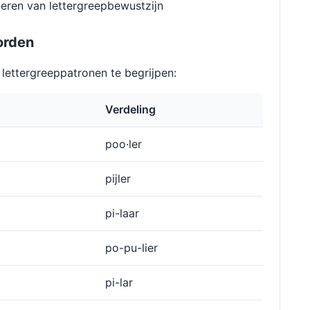
eren van lettergreepbewustzijn
orden
ettergreeppatronen te begrijpen:
Verdeling
poo·ler
pĳler
pi-laar
po-pu-lier
pi-lar