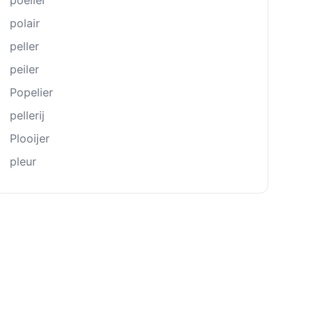
poelier
polair
peller
peiler
Popelier
pellerĳ
Plooĳer
pleur