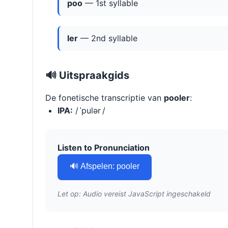
poo
— 1st syllable
ler
— 2nd syllable
🔊 Uitspraakgids
De fonetische transcriptie van
pooler
:
IPA:
/ ˈpulər /
Listen to Pronunciation
🔊 Afspelen: pooler
Let op: Audio vereist JavaScript ingeschakeld