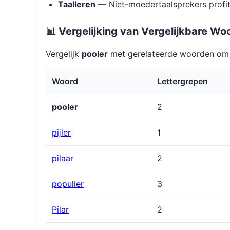
Taalleren
— Niet-moedertaalsprekers profit
📊 Vergelijking van Vergelijkbare Wo
Vergelijk
pooler
met gerelateerde woorden om l
Woord
Lettergrepen
pooler
2
pĳler
1
pilaar
2
populier
3
Pilar
2