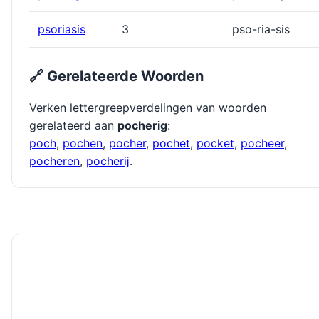
psoriasis
3
pso-ria-sis
🔗 Gerelateerde Woorden
Verken lettergreepverdelingen van woorden
gerelateerd aan
pocherig
:
poch
,
pochen
,
pocher
,
pochet
,
pocket
,
pocheer
,
pocheren
,
pocherĳ
.