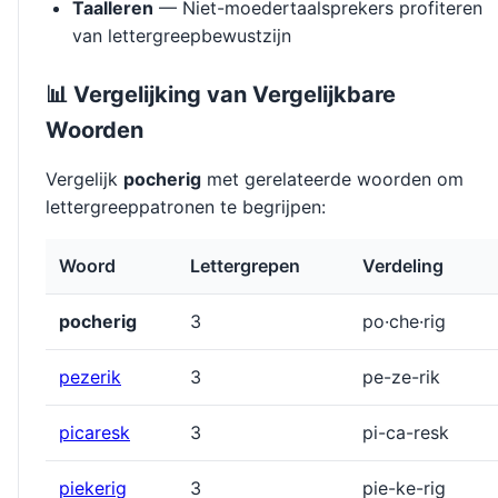
Taalleren
— Niet-moedertaalsprekers profiteren
van lettergreepbewustzijn
📊 Vergelijking van Vergelijkbare
Woorden
Vergelijk
pocherig
met gerelateerde woorden om
lettergreeppatronen te begrijpen:
Woord
Lettergrepen
Verdeling
pocherig
3
po·che·rig
pezerik
3
pe-ze-rik
picaresk
3
pi-ca-resk
piekerig
3
pie-ke-rig