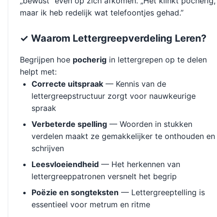
„bewust” even op zich afkomen. „Het klinkt pocherig,
maar ik heb redelijk wat telefoontjes gehad.”
✓ Waarom Lettergreepverdeling Leren?
Begrijpen hoe
pocherig
in lettergrepen op te delen
helpt met:
Correcte uitspraak
— Kennis van de
lettergreepstructuur zorgt voor nauwkeurige
spraak
Verbeterde spelling
— Woorden in stukken
verdelen maakt ze gemakkelijker te onthouden en
schrijven
Leesvloeiendheid
— Het herkennen van
lettergreeppatronen versnelt het begrip
Poëzie en songteksten
— Lettergreeptelling is
essentieel voor metrum en ritme