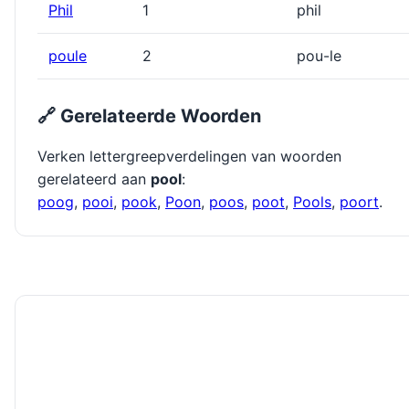
Phil
1
phil
poule
2
pou-le
🔗 Gerelateerde Woorden
Verken lettergreepverdelingen van woorden
gerelateerd aan
pool
:
poog
,
pooi
,
pook
,
Poon
,
poos
,
poot
,
Pools
,
poort
.