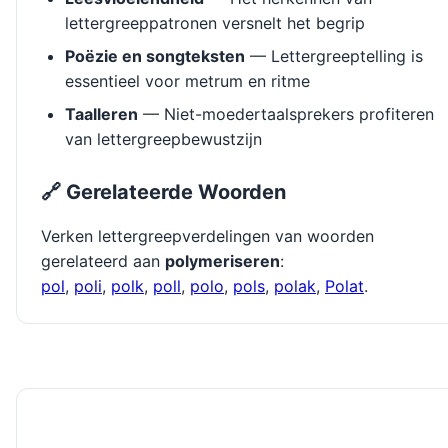
lettergreeppatronen versnelt het begrip
Poëzie en songteksten
— Lettergreeptelling is
essentieel voor metrum en ritme
Taalleren
— Niet-moedertaalsprekers profiteren
van lettergreepbewustzijn
🔗 Gerelateerde Woorden
Verken lettergreepverdelingen van woorden
gerelateerd aan
polymeriseren
:
pol
,
poli
,
polk
,
poll
,
polo
,
pols
,
polak
,
Polat
.