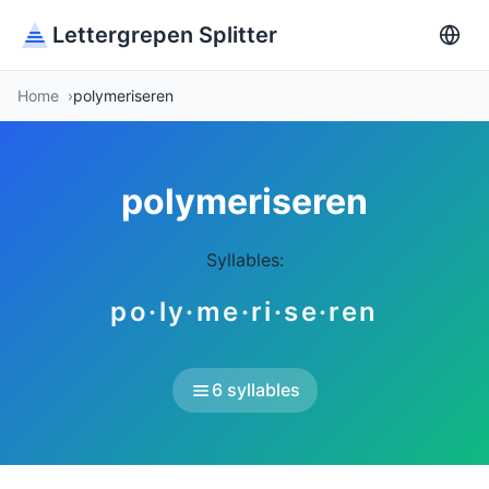
Lettergrepen Splitter
Home
polymeriseren
polymeriseren
Syllables:
po·ly·me·ri·se·ren
6 syllables