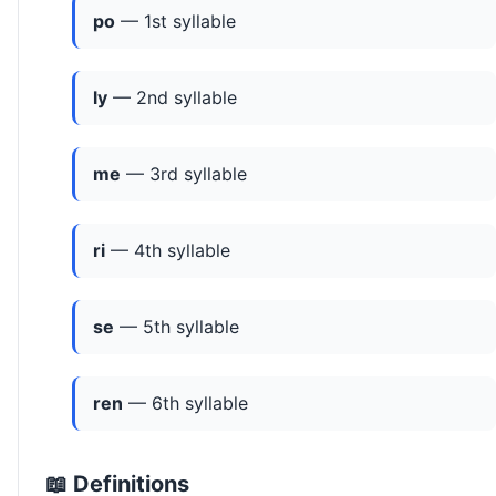
po
— 1st syllable
ly
— 2nd syllable
me
— 3rd syllable
ri
— 4th syllable
se
— 5th syllable
ren
— 6th syllable
📖 Definitions