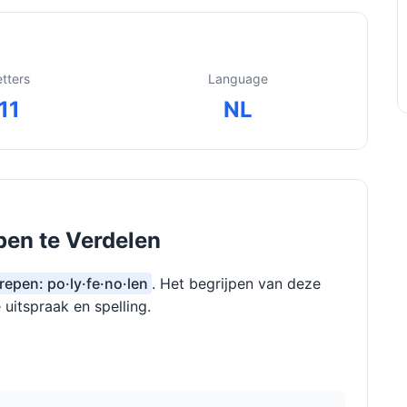
etters
Language
11
NL
pen te Verdelen
grepen: po·ly·fe·no·len
. Het begrijpen van deze
 uitspraak en spelling.