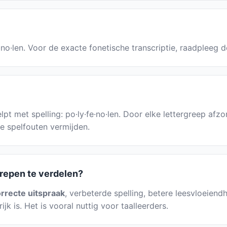
e·no·len. Voor de exacte fonetische transcriptie, raadpleeg 
pt met spelling: po·ly·fe·no·len. Door elke lettergreep afzond
e spelfouten vermijden.
grepen te verdelen?
rrecte uitspraak
, verbeterde spelling, betere leesvloeiendh
jk is. Het is vooral nuttig voor taalleerders.