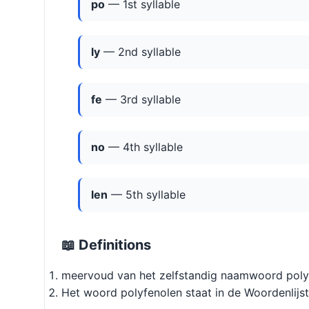
po
— 1st syllable
ly
— 2nd syllable
fe
— 3rd syllable
no
— 4th syllable
len
— 5th syllable
📖 Definitions
meervoud van het zelfstandig naamwoord poly
Het woord polyfenolen staat in de Woordenlijs