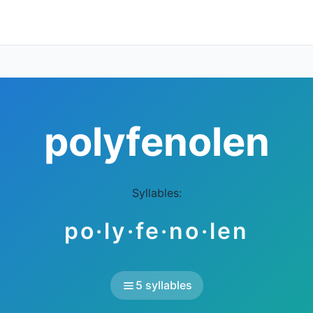
polyfenolen
Syllables:
po·ly·fe·no·len
5 syllables