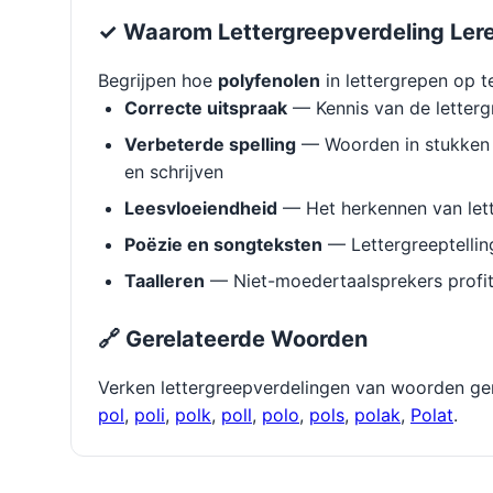
✓ Waarom Lettergreepverdeling Ler
Begrijpen hoe
polyfenolen
in lettergrepen op t
Correcte uitspraak
— Kennis van de letterg
Verbeterde spelling
— Woorden in stukken 
en schrijven
Leesvloeiendheid
— Het herkennen van lett
Poëzie en songteksten
— Lettergreeptellin
Taalleren
— Niet-moedertaalsprekers profit
🔗 Gerelateerde Woorden
Verken lettergreepverdelingen van woorden ge
pol
,
poli
,
polk
,
poll
,
polo
,
pols
,
polak
,
Polat
.