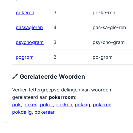
pokeren
3
po-ke-ren
passagieren
4
pas-sa-gie-ren
psychogram
3
psy-cho-gram
pogrom
2
po-grom
🔗 Gerelateerde Woorden
Verken lettergreepverdelingen van woorden
gerelateerd aan
pokerroom
:
pok
,
poken
,
poker
,
pokken
,
pokkig
,
pokeren
,
pokdalig
,
pokeraar
.