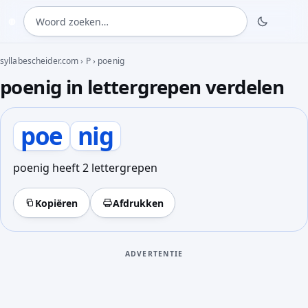
Woord zoeken
◍
syllabescheider.com
›
P
›
poenig
poenig in lettergrepen verdelen
poe
nig
poenig heeft 2 lettergrepen
Kopiëren
Afdrukken
ADVERTENTIE