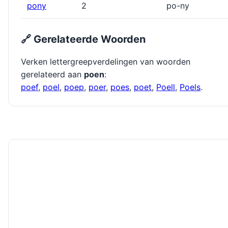
pony
2
po-ny
🔗 Gerelateerde Woorden
Verken lettergreepverdelingen van woorden
gerelateerd aan
poen
:
poef
,
poel
,
poep
,
poer
,
poes
,
poet
,
Poell
,
Poels
.