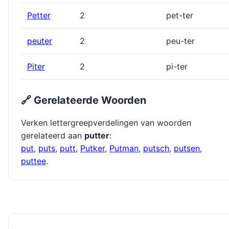
Petter
2
pet-ter
peuter
2
peu-ter
Piter
2
pi-ter
🔗 Gerelateerde Woorden
Verken lettergreepverdelingen van woorden
gerelateerd aan
putter
:
put
,
puts
,
putt
,
Putker
,
Putman
,
putsch
,
putsen
,
puttee
.