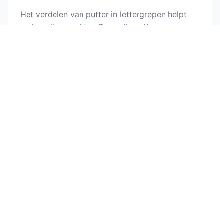
Het verdelen van putter in lettergrepen helpt
met spelling: put·ter. Door elke lettergreep
afzonderlijk uit te spreken, kun je de letters
gemakkelijker identificeren en
veelvoorkomende spelfouten vermijden.
Waarom leren om "putter" in lettergrepen
te verdelen?
Het leren van lettergreepverdeling helpt met
correcte uitspraak
, verbeterde spelling, betere
leesvloeiendheid, en is nuttig voor poëzie en
het schrijven van songteksten waar
lettergreeptelling belangrijk is. Het is vooral
nuttig voor taalleerders.