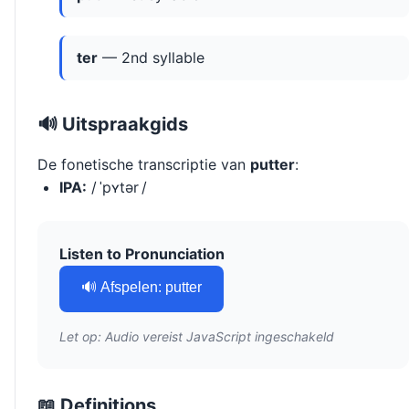
ter
— 2nd syllable
🔊 Uitspraakgids
De fonetische transcriptie van
putter
:
IPA:
/ ˈpʏtər /
Listen to Pronunciation
🔊 Afspelen: putter
Let op: Audio vereist JavaScript ingeschakeld
📖 Definitions