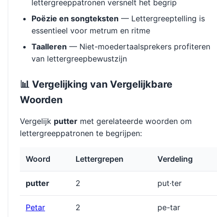
lettergreeppatronen versnelt het begrip
Poëzie en songteksten
— Lettergreeptelling is
essentieel voor metrum en ritme
Taalleren
— Niet-moedertaalsprekers profiteren
van lettergreepbewustzijn
📊 Vergelijking van Vergelijkbare
Woorden
Vergelijk
putter
met gerelateerde woorden om
lettergreeppatronen te begrijpen:
Woord
Lettergrepen
Verdeling
putter
2
put·ter
Petar
2
pe-tar