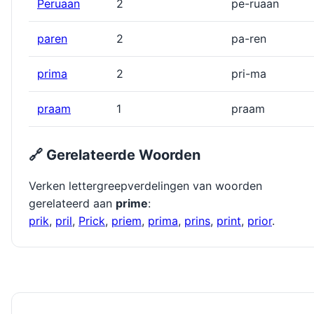
Peruaan
2
pe-ruaan
paren
2
pa-ren
prima
2
pri-ma
praam
1
praam
🔗 Gerelateerde Woorden
Verken lettergreepverdelingen van woorden
gerelateerd aan
prime
:
prik
,
pril
,
Prick
,
priem
,
prima
,
prins
,
print
,
prior
.