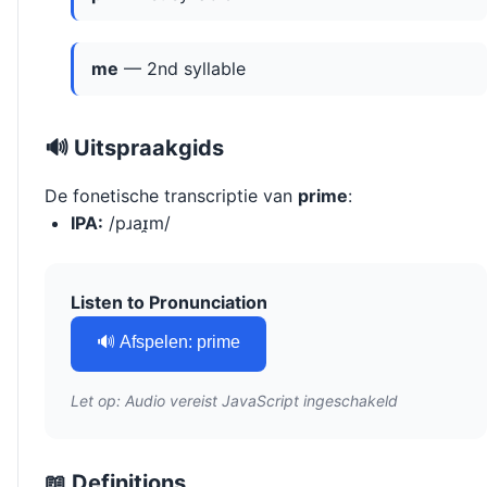
me
— 2nd syllable
🔊 Uitspraakgids
De fonetische transcriptie van
prime
:
IPA:
/pɹaɪ̯m/
Listen to Pronunciation
🔊 Afspelen: prime
Let op: Audio vereist JavaScript ingeschakeld
📖 Definitions