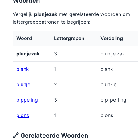
Woorden
Vergelijk
plunjezak
met gerelateerde woorden om
lettergreeppatronen te begrijpen:
Woord
Lettergrepen
Verdeling
plunjezak
3
plun·je·zak
plank
1
plank
plunje
2
plun-je
pippeling
3
pip-pe-ling
plons
1
plons
🔗 Gerelateerde Woorden