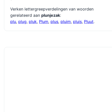
Verken lettergreepverdelingen van woorden
gerelateerd aan
plunjezak
:
plu
,
plug
,
pluk
,
Plum
,
plus
,
pluim
,
pluis
,
Pluut
.