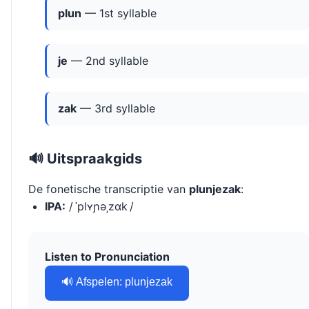
plun
— 1st syllable
je
— 2nd syllable
zak
— 3rd syllable
🔊 Uitspraakgids
De fonetische transcriptie van
plunjezak
:
IPA:
/ ˈplʏɲəˌzɑk /
Listen to Pronunciation
🔊 Afspelen: plunjezak