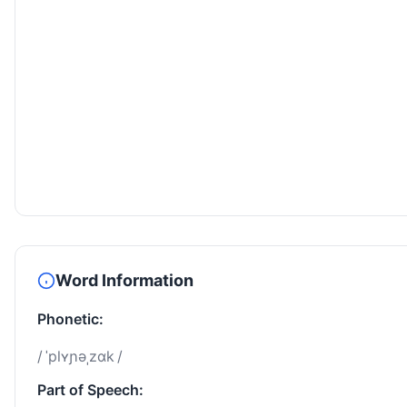
Word Information
Phonetic:
/ ˈplʏɲəˌzɑk /
Part of Speech: