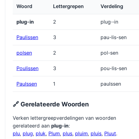
Woord
Lettergrepen
Verdeling
plug-in
2
plug·-in
Paulissen
3
pau-lis-sen
polsen
2
pol-sen
Poulissen
3
pou-lis-sen
Paulssen
1
paulssen
🔗 Gerelateerde Woorden
Verken lettergreepverdelingen van woorden
gerelateerd aan
plug-in
:
plu
,
plug
,
pluk
,
Plum
,
plus
,
pluim
,
pluis
,
Pluut
.