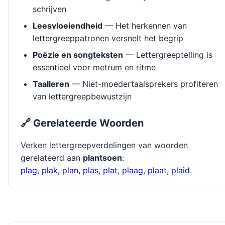
schrijven
Leesvloeiendheid
— Het herkennen van
lettergreeppatronen versnelt het begrip
Poëzie en songteksten
— Lettergreeptelling is
essentieel voor metrum en ritme
Taalleren
— Niet-moedertaalsprekers profiteren
van lettergreepbewustzijn
🔗 Gerelateerde Woorden
Verken lettergreepverdelingen van woorden
gerelateerd aan
plantsoen
:
plag
,
plak
,
plan
,
plas
,
plat
,
plaag
,
plaat
,
plaid
.