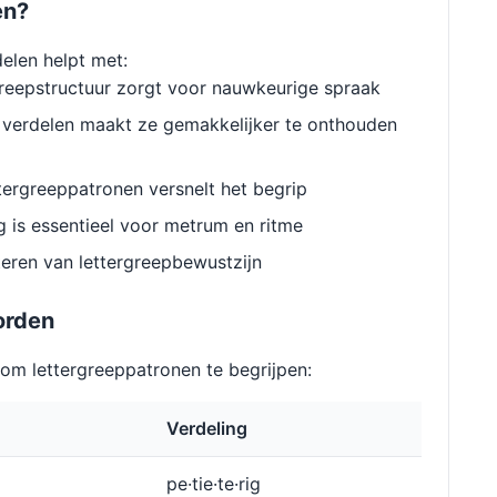
en?
delen helpt met:
reepstructuur zorgt voor nauwkeurige spraak
verdelen maakt ze gemakkelijker te onthouden
ergreeppatronen versnelt het begrip
g is essentieel voor metrum en ritme
eren van lettergreepbewustzijn
orden
m lettergreeppatronen te begrijpen:
Verdeling
pe·tie·te·rig