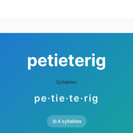
petieterig
Syllables:
pe·tie·te·rig
4 syllables