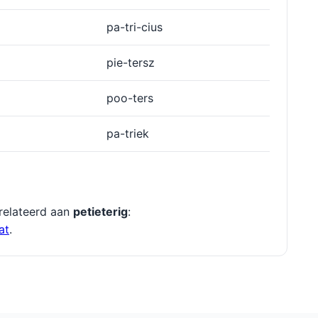
pa-tri-cius
pie-tersz
poo-ters
pa-triek
relateerd aan
petieterig
:
at
.