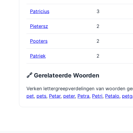
Patricius
3
Pietersz
2
Pooters
2
Patriek
2
🔗 Gerelateerde Woorden
Verken lettergreepverdelingen van woorden ge
pet
,
pets
,
Petar
,
peter
,
Petra
,
Petri
,
Petalo
,
petg