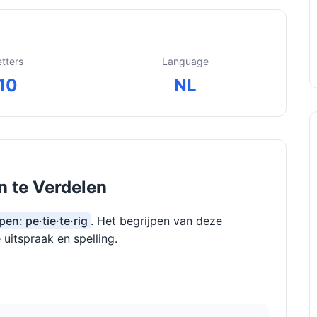
etters
Language
10
NL
en te Verdelen
pen: pe·tie·te·rig
. Het begrijpen van deze
 uitspraak en spelling.