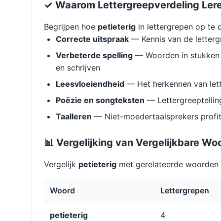
✓ Waarom Lettergreepverdeling Ler
Begrijpen hoe
petieterig
in lettergrepen op te 
Correcte uitspraak
— Kennis van de letterg
Verbeterde spelling
— Woorden in stukken 
en schrijven
Leesvloeiendheid
— Het herkennen van lett
Poëzie en songteksten
— Lettergreeptellin
Taalleren
— Niet-moedertaalsprekers profit
📊 Vergelijking van Vergelijkbare Wo
Vergelijk
petieterig
met gerelateerde woorden o
Woord
Lettergrepen
petieterig
4