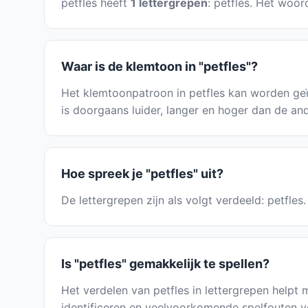
petfles heeft
1 lettergrepen
: petfles. Het woor
Waar is de klemtoon in "petfles"?
Het klemtoonpatroon in petfles kan worden geï
is doorgaans luider, langer en hoger dan de and
Hoe spreek je "petfles" uit?
De lettergrepen zijn als volgt verdeeld: petfle
Is "petfles" gemakkelijk te spellen?
Het verdelen van petfles in lettergrepen helpt m
identificeren en veelvoorkomende spelfouten v