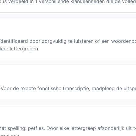
d is verdeeld in 1 verschillende klankeenheden die de volle
dentificeerd door zorgvuldig te luisteren of een woordenb
ere lettergrepen.
s. Voor de exacte fonetische transcriptie, raadpleeg de uits
et spelling: petfles. Door elke lettergreep afzonderlijk uit 
ermijden.