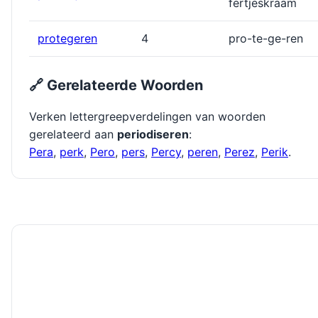
fertjeskraam
protegeren
4
pro-te-ge-ren
🔗 Gerelateerde Woorden
Verken lettergreepverdelingen van woorden
gerelateerd aan
periodiseren
:
Pera
,
perk
,
Pero
,
pers
,
Percy
,
peren
,
Perez
,
Perik
.