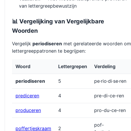
van lettergreepbewustzijn
📊 Vergelijking van Vergelijkbare
Woorden
Vergelijk
periodiseren
met gerelateerde woorden om
lettergreeppatronen te begrijpen:
Woord
Lettergrepen
Verdeling
periodiseren
5
pe·rio·di·se·ren
prediceren
4
pre-di-ce-ren
produceren
4
pro-du-ce-ren
pof-
poffertjeskraam
2