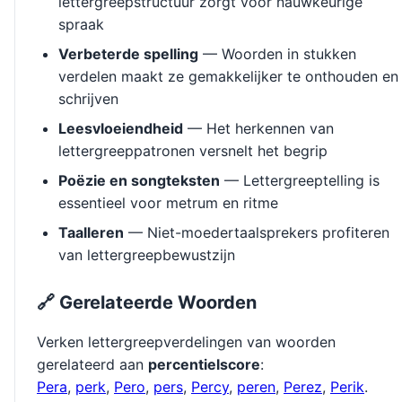
lettergreepstructuur zorgt voor nauwkeurige
spraak
Verbeterde spelling
— Woorden in stukken
verdelen maakt ze gemakkelijker te onthouden en
schrijven
Leesvloeiendheid
— Het herkennen van
lettergreeppatronen versnelt het begrip
Poëzie en songteksten
— Lettergreeptelling is
essentieel voor metrum en ritme
Taalleren
— Niet-moedertaalsprekers profiteren
van lettergreepbewustzijn
🔗 Gerelateerde Woorden
Verken lettergreepverdelingen van woorden
gerelateerd aan
percentielscore
:
Pera
,
perk
,
Pero
,
pers
,
Percy
,
peren
,
Perez
,
Perik
.