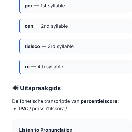
per
— 1st syllable
cen
— 2nd syllable
tielsco
— 3rd syllable
re
— 4th syllable
🔊 Uitspraakgids
De fonetische transcriptie van
percentielscore
:
IPA:
/ pɛrsɛnˈtilskorə /
Listen to Pronunciation