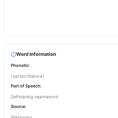
Word Information
Phonetic:
/ pɛrsɛnˈtilskorə /
Part of Speech:
Zelfstandig naamwoord
Source:
Wiktionary