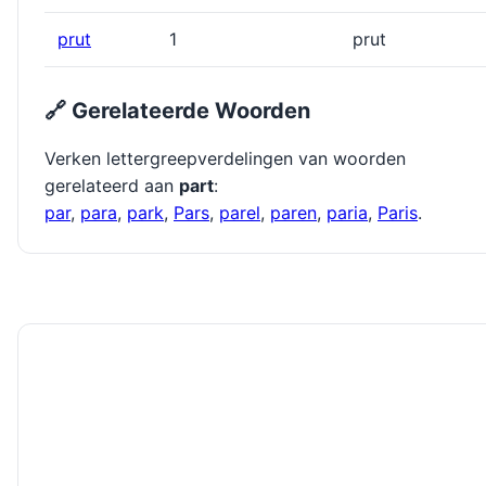
prut
1
prut
🔗 Gerelateerde Woorden
Verken lettergreepverdelingen van woorden
gerelateerd aan
part
:
par
,
para
,
park
,
Pars
,
parel
,
paren
,
paria
,
Paris
.