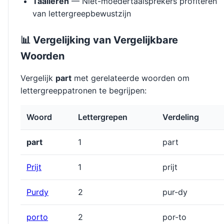
Taalleren
— Niet-moedertaalsprekers profiteren
van lettergreepbewustzijn
📊 Vergelijking van Vergelijkbare
Woorden
Vergelijk
part
met gerelateerde woorden om
lettergreeppatronen te begrijpen:
Woord
Lettergrepen
Verdeling
part
1
part
Prĳt
1
prĳt
Purdy
2
pur-dy
porto
2
por-to