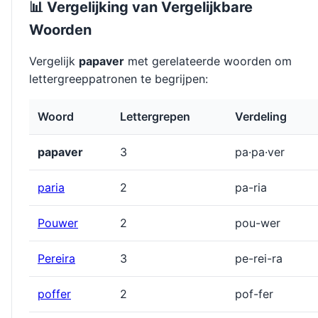
📊 Vergelijking van Vergelijkbare
Woorden
Vergelijk
papaver
met gerelateerde woorden om
lettergreeppatronen te begrijpen:
Woord
Lettergrepen
Verdeling
papaver
3
pa·pa·ver
paria
2
pa-ria
Pouwer
2
pou-wer
Pereira
3
pe-rei-ra
poffer
2
pof-fer