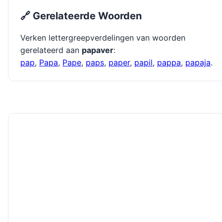
🔗 Gerelateerde Woorden
Verken lettergreepverdelingen van woorden
gerelateerd aan
papaver
:
pap
,
Papa
,
Pape
,
paps
,
paper
,
papil
,
pappa
,
papaja
.