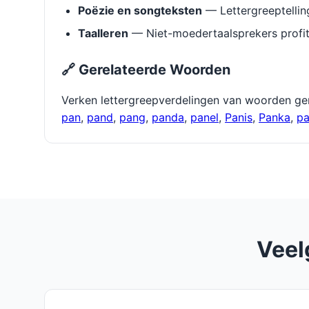
Poëzie en songteksten
— Lettergreeptellin
Taalleren
— Niet-moedertaalsprekers profit
🔗 Gerelateerde Woorden
Verken lettergreepverdelingen van woorden ge
pan
,
pand
,
pang
,
panda
,
panel
,
Panis
,
Panka
,
p
Veel