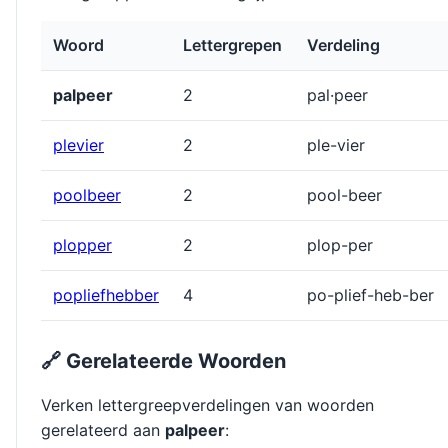
Woord
Lettergrepen
Verdeling
palpeer
2
pal·peer
plevier
2
ple-vier
poolbeer
2
pool-beer
plopper
2
plop-per
popliefhebber
4
po-plief-heb-ber
🔗 Gerelateerde Woorden
Verken lettergreepverdelingen van woorden
gerelateerd aan
palpeer
: