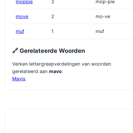
moppie
2
mop-pie
move
2
mo-ve
muf
1
muf
🔗 Gerelateerde Woorden
Verken lettergreepverdelingen van woorden
gerelateerd aan
mavo
:
Mavis
.