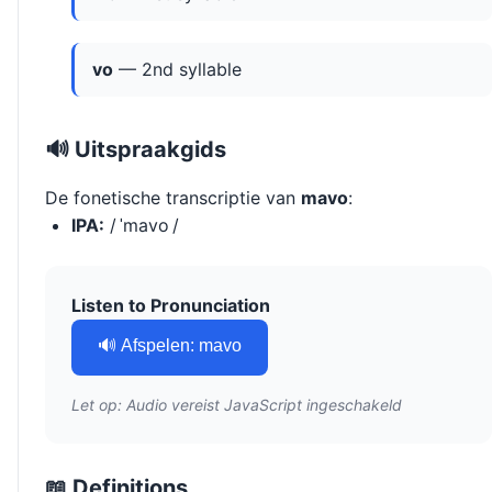
vo
— 2nd syllable
🔊 Uitspraakgids
De fonetische transcriptie van
mavo
:
IPA:
/ ˈmavo /
Listen to Pronunciation
🔊 Afspelen: mavo
Let op: Audio vereist JavaScript ingeschakeld
📖 Definitions