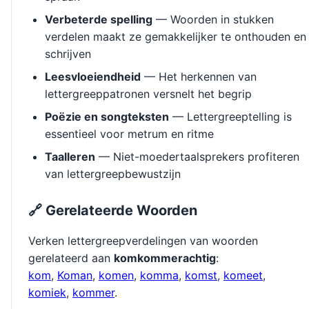
Verbeterde spelling
— Woorden in stukken
verdelen maakt ze gemakkelijker te onthouden en
schrijven
Leesvloeiendheid
— Het herkennen van
lettergreeppatronen versnelt het begrip
Poëzie en songteksten
— Lettergreeptelling is
essentieel voor metrum en ritme
Taalleren
— Niet-moedertaalsprekers profiteren
van lettergreepbewustzijn
🔗 Gerelateerde Woorden
Verken lettergreepverdelingen van woorden
gerelateerd aan
komkommerachtig
:
kom
,
Koman
,
komen
,
komma
,
komst
,
komeet
,
komiek
,
kommer
.