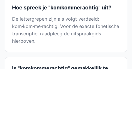
Hoe spreek je "komkommerachtig" uit?
De lettergrepen zijn als volgt verdeeld:
kom·kom·me·rachtig. Voor de exacte fonetische
transcriptie, raadpleeg de uitspraakgids
hierboven.
Is "komkommerachtig" gemakkelijk te
spellen?
Het verdelen van komkommerachtig in
lettergrepen helpt met spelling:
kom·kom·me·rachtig. Door elke lettergreep
afzonderlijk uit te spreken, kun je de letters
gemakkelijker identificeren en
veelvoorkomende spelfouten vermijden.