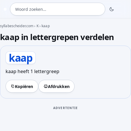
Woord zoeken
◍
syllabescheider.com
›
K
›
kaap
kaap in lettergrepen verdelen
kaap
kaap heeft 1 lettergreep
Kopiëren
Afdrukken
ADVERTENTIE