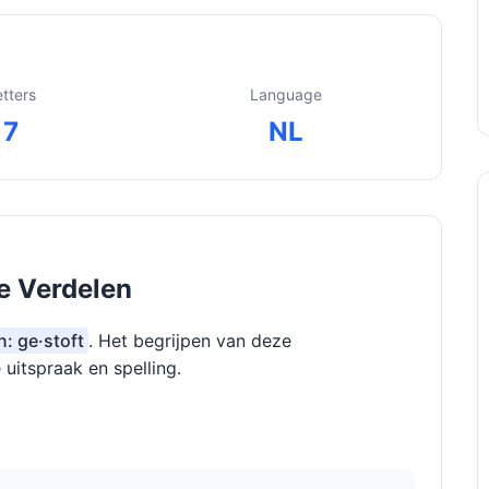
etters
Language
7
NL
te Verdelen
n: ge·stoft
. Het begrijpen van deze
 uitspraak en spelling.