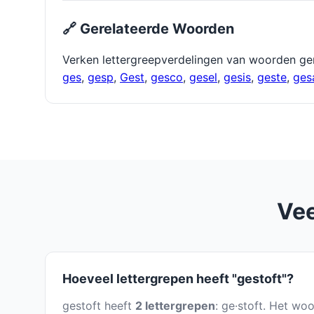
🔗 Gerelateerde Woorden
Verken lettergreepverdelingen van woorden ge
ges
,
gesp
,
Gest
,
gesco
,
gesel
,
gesis
,
geste
,
ges
Vee
Hoeveel lettergrepen heeft "gestoft"?
gestoft heeft
2 lettergrepen
: ge·stoft. Het wo