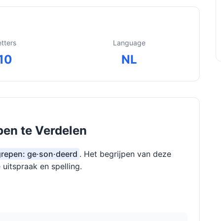
etters
Language
10
NL
pen te Verdelen
rgrepen: ge·son·deerd
. Het begrijpen van deze
 uitspraak en spelling.