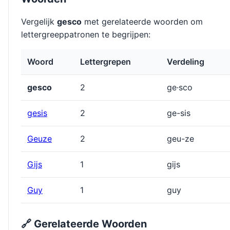
Vergelijk
gesco
met gerelateerde woorden om
lettergreeppatronen te begrijpen:
Woord
Lettergrepen
Verdeling
gesco
2
ge·sco
gesis
2
ge-sis
Geuze
2
geu-ze
Gĳs
1
gĳs
Guy
1
guy
🔗 Gerelateerde Woorden