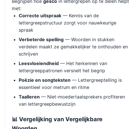
Begrijpen hoe
gesco
in lettergrepen op te delen helpt
met:
Correcte uitspraak
— Kennis van de
lettergreepstructuur zorgt voor nauwkeurige
spraak
Verbeterde spelling
— Woorden in stukken
verdelen maakt ze gemakkelijker te onthouden en
schrijven
Leesvloeiendheid
— Het herkennen van
lettergreeppatronen versnelt het begrip
Poëzie en songteksten
— Lettergreeptelling is
essentieel voor metrum en ritme
Taalleren
— Niet-moedertaalsprekers profiteren
van lettergreepbewustzijn
📊 Vergelijking van Vergelijkbare
Woorden