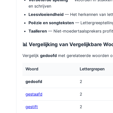
en schrijven
Leesvloeiendheid
— Het herkennen van lett
Poëzie en songteksten
— Lettergreeptellin
Taalleren
— Niet-moedertaalsprekers profit
📊 Vergelijking van Vergelijkbare Wo
Vergelijk
gedoofd
met gerelateerde woorden om
Woord
Lettergrepen
gedoofd
2
gestaafd
2
gestift
2