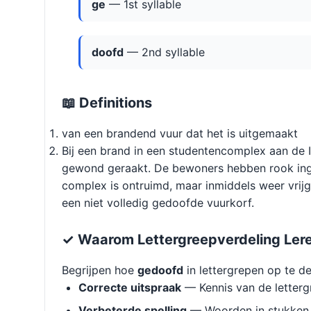
ge
— 1st syllable
doofd
— 2nd syllable
📖 Definitions
van een brandend vuur dat het is uitgemaakt
Bij een brand in een studentencomplex aan de I
gewond geraakt. De bewoners hebben rook inge
complex is ontruimd, maar inmiddels weer vrij
een niet volledig gedoofde vuurkorf.
✓ Waarom Lettergreepverdeling Ler
Begrijpen hoe
gedoofd
in lettergrepen op te de
Correcte uitspraak
— Kennis van de letterg
Verbeterde spelling
— Woorden in stukken 