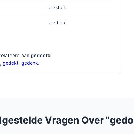
ge-stuft
ge-diept
relateerd aan
gedoofd
:
,
gedekt
,
gedenk
.
lgestelde Vragen Over "gedo