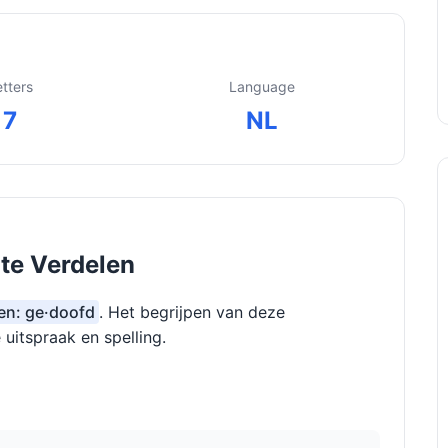
etters
Language
7
NL
 te Verdelen
pen: ge·doofd
. Het begrijpen van deze
 uitspraak en spelling.