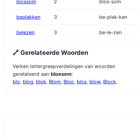
blossom
2
blos-som
beplakken
3
be-plak-ken
belezen
3
be-le-zen
🔗 Gerelateerde Woorden
Verken lettergreepverdelingen van woorden
gerelateerd aan
bloesem
:
blo
,
blog
,
blok
,
Blom
,
Bloo
,
blos
,
blow
,
Block
.