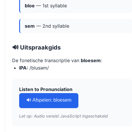
bloe
— 1st syllable
sem
— 2nd syllable
🔊 Uitspraakgids
De fonetische transcriptie van
bloesem
:
IPA:
/blusəm/
Listen to Pronunciation
🔊 Afspelen: bloesem
Let op: Audio vereist JavaScript ingeschakeld