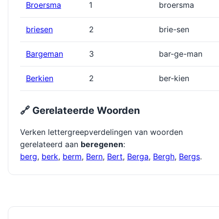
Broersma
1
broersma
briesen
2
brie-sen
Bargeman
3
bar-ge-man
Berkien
2
ber-kien
🔗 Gerelateerde Woorden
Verken lettergreepverdelingen van woorden
gerelateerd aan
beregenen
:
berg
,
berk
,
berm
,
Bern
,
Bert
,
Berga
,
Bergh
,
Bergs
.