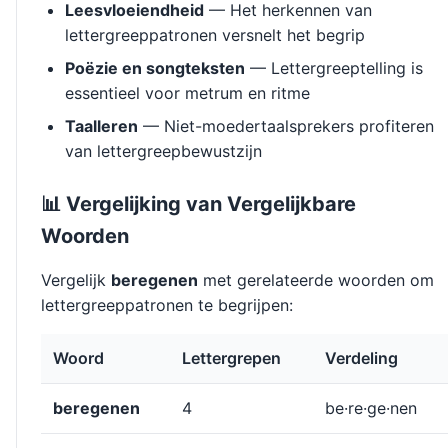
Leesvloeiendheid
— Het herkennen van
lettergreeppatronen versnelt het begrip
Poëzie en songteksten
— Lettergreeptelling is
essentieel voor metrum en ritme
Taalleren
— Niet-moedertaalsprekers profiteren
van lettergreepbewustzijn
📊 Vergelijking van Vergelijkbare
Woorden
Vergelijk
beregenen
met gerelateerde woorden om
lettergreeppatronen te begrijpen:
Woord
Lettergrepen
Verdeling
beregenen
4
be·re·ge·nen