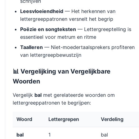
schrijven
Leesvloeiendheid
— Het herkennen van
lettergreeppatronen versnelt het begrip
Poëzie en songteksten
— Lettergreeptelling is
essentieel voor metrum en ritme
Taalleren
— Niet-moedertaalsprekers profiteren
van lettergreepbewustzijn
📊 Vergelijking van Vergelijkbare
Woorden
Vergelijk
bal
met gerelateerde woorden om
lettergreeppatronen te begrijpen:
Woord
Lettergrepen
Verdeling
bal
1
bal