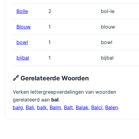
Bolle
2
bol-le
Blouw
1
blouw
bowl
1
bowl
bĳbal
1
bĳbal
🔗 Gerelateerde Woorden
Verken lettergreepverdelingen van woorden
gerelateerd aan
bal
:
balg
,
Bali
,
balk
,
Balm
,
Balt
,
Balak
,
Balci
,
Balen
.