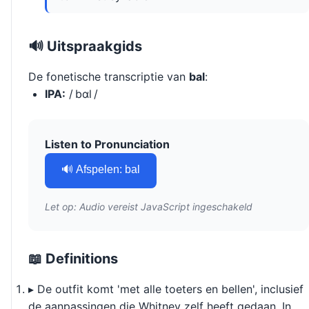
🔊 Uitspraakgids
De fonetische transcriptie van
bal
:
IPA:
/ bɑl /
Listen to Pronunciation
🔊 Afspelen: bal
Let op: Audio vereist JavaScript ingeschakeld
📖 Definitions
▸ De outfit komt 'met alle toeters en bellen', inclusief
de aanpassingen die Whitney zelf heeft gedaan. In