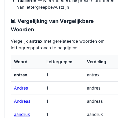
Taalleren
— Niet-moedertaalsprekers profiteren
van lettergreepbewustzijn
📊 Vergelijking van Vergelijkbare
Woorden
Vergelijk
antrax
met gerelateerde woorden om
lettergreeppatronen te begrijpen:
Woord
Lettergrepen
Verdeling
antrax
1
antrax
Andres
1
andres
Andreas
1
andreas
aandruk
1
aandruk