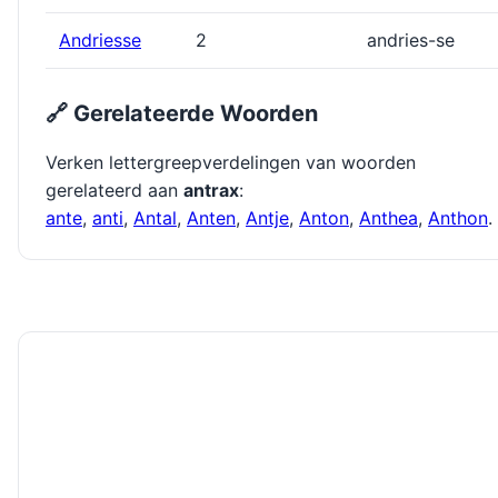
Andriesse
2
andries-se
🔗 Gerelateerde Woorden
Verken lettergreepverdelingen van woorden
gerelateerd aan
antrax
:
ante
,
anti
,
Antal
,
Anten
,
Antje
,
Anton
,
Anthea
,
Anthon
.