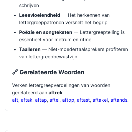
schrijven
Leesvloeiendheid
— Het herkennen van
lettergreeppatronen versnelt het begrip
Poëzie en songteksten
— Lettergreeptelling is
essentieel voor metrum en ritme
Taalleren
— Niet-moedertaalsprekers profiteren
van lettergreepbewustzijn
🔗 Gerelateerde Woorden
Verken lettergreepverdelingen van woorden
gerelateerd aan
aftrek
:
aft
,
aftak
,
aftap
,
aftel
,
aftop
,
aftast
,
aftakel
,
aftands
.