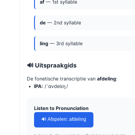
af
— 1st syllable
de
— 2nd syllable
ling
— 3rd syllable
🔊 Uitspraakgids
De fonetische transcriptie van
afdeling
:
IPA:
/ ˈɑvdelɪŋ /
Listen to Pronunciation
🔊 Afspelen: afdeling