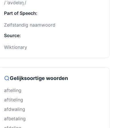
/ ˈɑvdelɪŋ /
Part of Speech:
Zelfstandig naamwoord
Source:
Wiktionary
Gelijksoortige woorden
aftelling
aftiteling
afdwaling
afbetaling