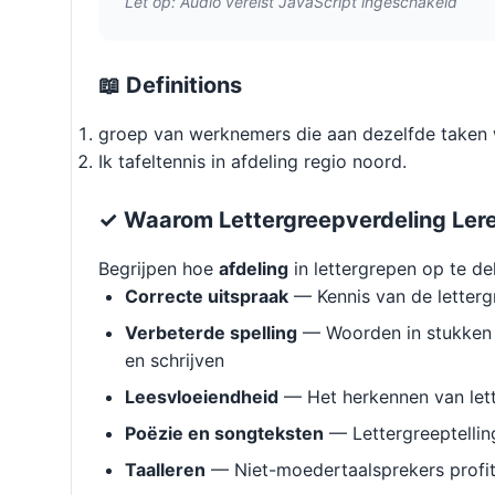
Let op: Audio vereist JavaScript ingeschakeld
📖 Definitions
groep van werknemers die aan dezelfde taken w
Ik tafeltennis in afdeling regio noord.
✓ Waarom Lettergreepverdeling Ler
Begrijpen hoe
afdeling
in lettergrepen op te de
Correcte uitspraak
— Kennis van de letterg
Verbeterde spelling
— Woorden in stukken 
en schrijven
Leesvloeiendheid
— Het herkennen van lett
Poëzie en songteksten
— Lettergreeptellin
Taalleren
— Niet-moedertaalsprekers profit