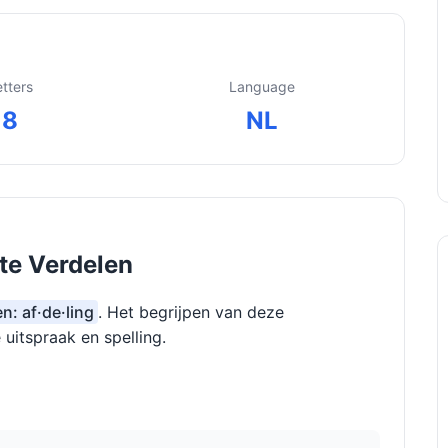
etters
Language
8
NL
 te Verdelen
n: af·de·ling
. Het begrijpen van deze
 uitspraak en spelling.