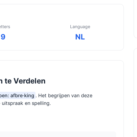
etters
Language
9
NL
n te Verdelen
pen: afbre·king
. Het begrijpen van deze
 uitspraak en spelling.