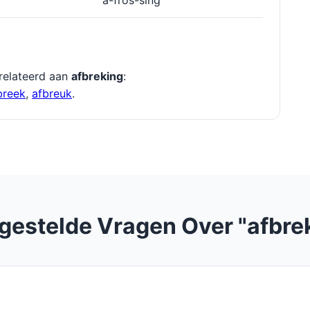
a-fros-sing
relateerd aan
afbreking
:
breek
,
afbreuk
.
gestelde Vragen Over "afbre