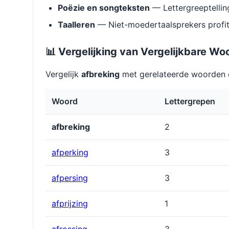
Poëzie en songteksten
— Lettergreeptellin
Taalleren
— Niet-moedertaalsprekers profit
📊 Vergelijking van Vergelijkbare Wo
Vergelijk
afbreking
met gerelateerde woorden o
Woord
Lettergrepen
afbreking
2
afperking
3
afpersing
3
afprĳzing
1