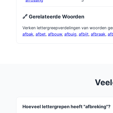
afrossing
3
🔗 Gerelateerde Woorden
Verken lettergreepverdelingen van woorden ge
afbak
,
afbet
,
afbouw
,
afbuig
,
afbĳt
,
afbraak
,
af
Veel
Hoeveel lettergrepen heeft "afbreking"?