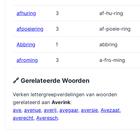
afhuring
3
af-hu-ring
afpoeiering
3
af-poeie-ring
Abbring
1
abbring
afroming
3
a-fro-ming
🔗 Gerelateerde Woorden
Verken lettergreepverdelingen van woorden
gerelateerd aan
Averink
:
ave
,
avenue
,
averĳ
,
avegaar
,
aversie
,
Avezaat
,
averecht
,
Averesch
.