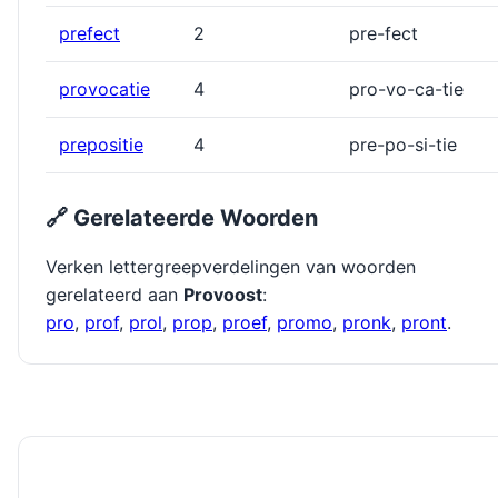
prefect
2
pre-fect
provocatie
4
pro-vo-ca-tie
prepositie
4
pre-po-si-tie
🔗 Gerelateerde Woorden
Verken lettergreepverdelingen van woorden
gerelateerd aan
Provoost
:
pro
,
prof
,
prol
,
prop
,
proef
,
promo
,
pronk
,
pront
.