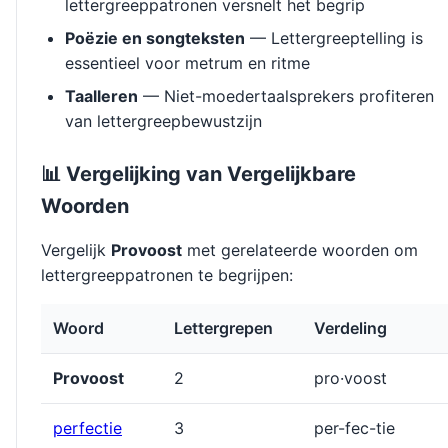
lettergreeppatronen versnelt het begrip
Poëzie en songteksten
— Lettergreeptelling is
essentieel voor metrum en ritme
Taalleren
— Niet-moedertaalsprekers profiteren
van lettergreepbewustzijn
📊 Vergelijking van Vergelijkbare
Woorden
Vergelijk
Provoost
met gerelateerde woorden om
lettergreeppatronen te begrijpen:
Woord
Lettergrepen
Verdeling
Provoost
2
pro·voost
perfectie
3
per-fec-tie