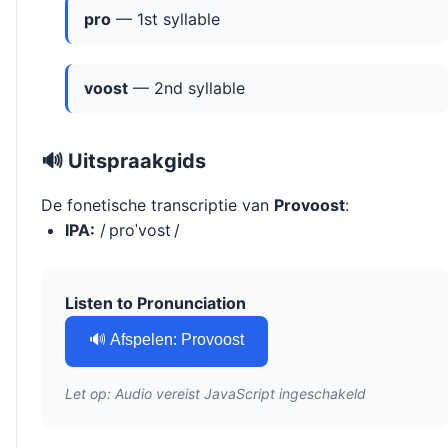
pro
— 1st syllable
voost
— 2nd syllable
🔊 Uitspraakgids
De fonetische transcriptie van
Provoost
:
IPA:
/ proˈvost /
Listen to Pronunciation
🔊 Afspelen: Provoost
Let op: Audio vereist JavaScript ingeschakeld