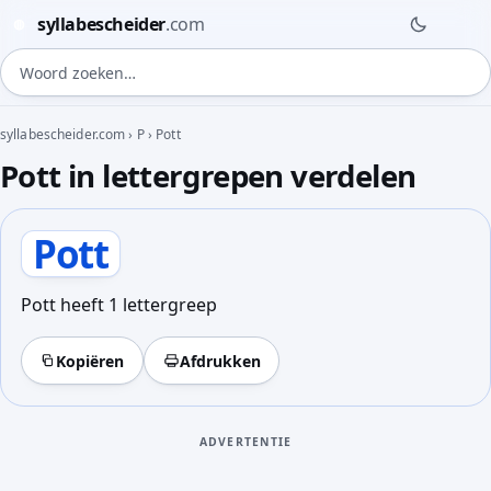
syllabescheider
.com
◍
Woord zoeken
syllabescheider.com
›
P
›
Pott
Pott in lettergrepen verdelen
Pott
Pott heeft 1 lettergreep
Kopiëren
Afdrukken
ADVERTENTIE