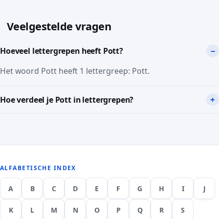
Veelgestelde vragen
Hoeveel lettergrepen heeft Pott?
Het woord Pott heeft 1 lettergreep: Pott.
Hoe verdeel je Pott in lettergrepen?
ALFABETISCHE INDEX
A
B
C
D
E
F
G
H
I
J
K
L
M
N
O
P
Q
R
S