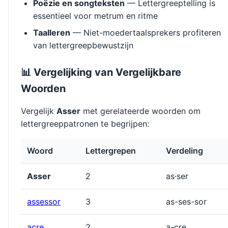
Poëzie en songteksten
— Lettergreeptelling is
essentieel voor metrum en ritme
Taalleren
— Niet-moedertaalsprekers profiteren
van lettergreepbewustzijn
📊 Vergelijking van Vergelijkbare
Woorden
Vergelijk
Asser
met gerelateerde woorden om
lettergreeppatronen te begrijpen:
Woord
Lettergrepen
Verdeling
Asser
2
as·ser
assessor
3
as-ses-sor
acre
2
a-cre